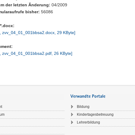
m der letzten Änderung:
04/2009
ularaufrufe bisher:
56086
*.docx:
, zvv_04_01_001bbsa2.docx, 29 KByte]
ument:
, zvv_04_01_001bbsa2.pdf, 26 KByte]
Verwandte Portale
ht
Bildung
sum
Kindertagesbetreuung
Lehrerbildung