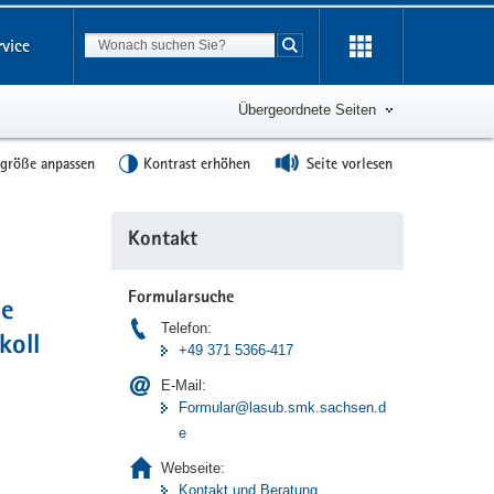
Suchbegriff
rvice
Suche starten
Übergeordnete Seiten
tgröße anpassen
Kontrast erhöhen
Seite vorlesen
Weitere
Kontakt
Information
Formularsuche
de
Telefon:
koll
+49 371 5366-417
E-Mail:
Formular@lasub.smk.sachsen.d
e
Webseite:
Kontakt und Beratung