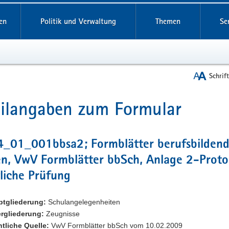
reifende
en
Politik und Verwaltung
Themen
Se
Schrif
ilangaben zum Formular
t
4_01_001bbsa2; Formblätter berufsbilden
n, VwV Formblätter bbSch, Anlage 2-Proto
tliche Prüfung
ptgliederung:
Schulangelegenheiten
rgliederung:
Zeugnisse
tliche Quelle:
VwV Formblätter bbSch vom 10.02.2009