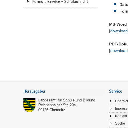
Formularservice - Schulaufsicht
Datu
a
Form
v
i
MS-Word 
g
[download
a
t
PDF-Dok
i
[download
o
n
Footer-
Bereich
Herausgeber
Service
Landesamt für Schule und Bildung
Übersic
Reichenhainer Str. 29a
Impres
09126
Chemnitz
Kontakt
Suche