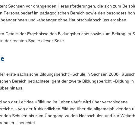
steht Sachsen vor drängenden Herausforderungen, die sich zum Beispi
n Personalbedarf im pädagogischen Bereich sowie den besonders hohe
abgängerinnen und -abgänger ohne Hauptschulabschluss ergeben.
den Details der Ergebnisse des Bildungsberichts sowie zum Beitrag im
 in der rechten Spalte dieser Seite.
ie
er erste sächsische Bildungsbericht »Schule in Sachsen 2008« ausschl
schen Bereich betrachtete, geht der zweite Bildungsbericht »Bildung i
über hinaus.
 von der Leitidee »Bildung im Lebenslauf« wird über verschiedene
reiche - von der frühkindlichen Bildung über die allgemeinbildenden 
denden Schulen bis zum Übergang zu den Hochschulen und zur Weiterb
nalter - berichtet.