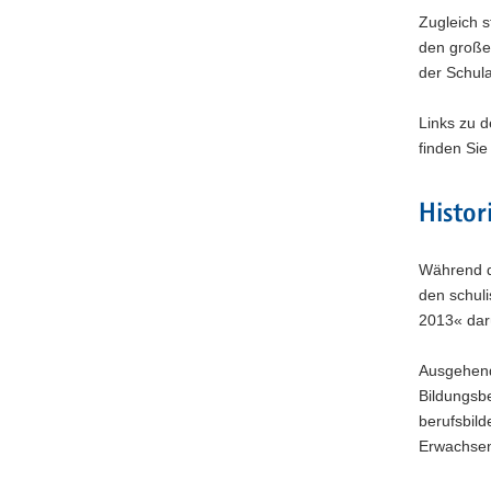
Zugleich 
den große
der Schul
Links zu 
finden Sie
Histor
Während d
den schuli
2013« dar
Ausgehend
Bildungsbe
berufsbil
Erwachsene