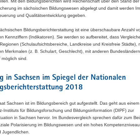
ellen. Mit den Bildungsberichten wird Rechenschaft über den Stand der
sicherung im sächsischen Bildungswesen abgelegt und damit werden Im
euerung und Qualitätsentwicklung gegeben.
ächsischen Bildungsberichterstattung ist eine überschaubare Anzahl v
hen Kennziffern (Indikatoren). Sie werden so aufbereitet, dass Vergleic
Regionen (Schulaufsichtsbereiche, Landkreise und Kreisfreie Städte), 
len Merkmalen (z. B. Schulart, Geschlecht), mit anderen Bundesländer
f möglich sind.
g in Sachsen im Spiegel der Nationalen
ngsberichterstattung 2018
aat Sachsen ist im Bildungsbereich gut aufgestellt. Das geht aus einem
z-Instituts für Bildungsforschung und Bildungsinformation (DIPF) zur
tuation in Sachsen hervor. Im Bundesvergleich sprechen dafür zum Beis
oziale Polarisierung im Bildungswesen und ein hohes Kompetenzniveau
d Jugendlichen.