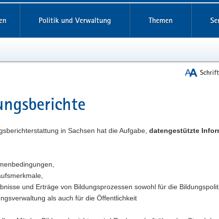
reifende
en
Politik und Verwaltung
Themen
Se
Schrif
ungsberichte
t
gsberichterstattung in Sachsen hat die Aufgabe,
datengestützte Info
menbedingungen,
aufsmerkmale,
bnisse und Erträge von Bildungsprozessen sowohl für die Bildungspolit
ungsverwaltung als auch für die Öffentlichkeit