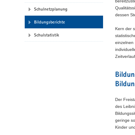
bereitzust
a
Qualitäts
Schulnetzplanung
v
dessen St
i
Bildungsberichte
g
Kern der s
a
Schulstatistik
statistisc
t
einzelnen 
i
individuel
o
Zeitverlau
n
Bildun
Bildu
Der Freist
des Leibni
Bildungssi
geringe s
Kinder un