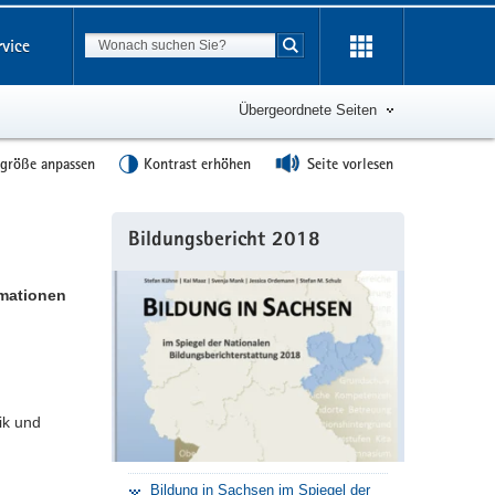
Suchbegriff
rvice
Suche starten
Übergeordnete Seiten
tgröße anpassen
Kontrast erhöhen
Seite vorlesen
Weitere
Bildungsbericht 2018
Information
rmationen
ik und
Bildung in Sachsen im Spiegel der