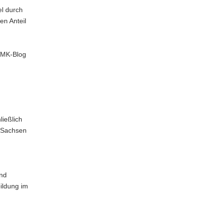
el durch
n Anteil
 SMK-Blog
ießlich
n Sachsen
und
ildung im