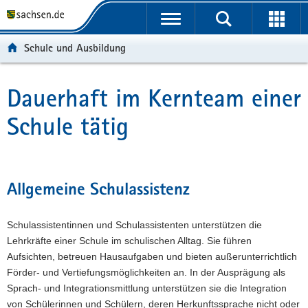
P
P
H
F
o
o
a
o
r
r
u
o
Schule und Ausbildung
t
t
p
t
a
a
t
e
l
l
i
r
Dauerhaft im Kernteam einer
Hauptinhalt
ü
n
n
-
Schule tätig
b
a
h
B
e
v
a
e
r
i
l
r
g
g
t
e
r
a
i
Allgemeine Schulassistenz
e
t
c
i
i
h
Schulassistentinnen und Schulassistenten unterstützen die
f
o
Lehrkräfte einer Schule im schulischen Alltag. Sie führen
e
n
Aufsichten, betreuen Hausaufgaben und bieten außerunterrichtlich
n
Förder- und Vertiefungsmöglichkeiten an. In der Ausprägung als
d
Sprach- und Integrationsmittlung unterstützen sie die Integration
e
von Schülerinnen und Schülern, deren Herkunftssprache nicht oder
N