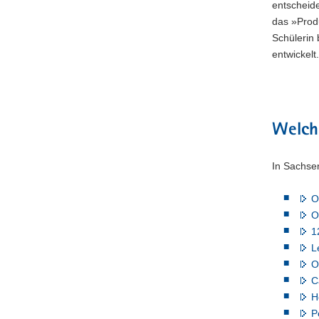
entscheid
das »Prod
Schülerin
entwickelt.
Welche
In Sachse
O
O
1
L
O
C
H
P