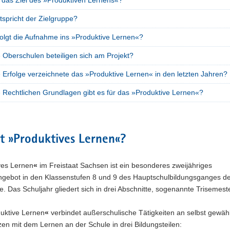
t das Ziel des »Produktiven Lernens«?
spricht der Zielgruppe?
folgt die Aufnahme ins »Produktive Lernen«?
 Oberschulen beteiligen sich am Projekt?
 Erfolge verzeichnete das »Produktive Lernen« in den letzten Jahren?
 Rechtlichen Grundlagen gibt es für das »Produktive Lernen«?
t »Produktives Lernen«?
ves Lernen
«
im Freistaat Sachsen ist ein besonderes zweijähriges
ngebot in den Klassenstufen 8 und 9 des Hauptschulbildungsganges d
. Das Schuljahr gliedert sich in drei Abschnitte, sogenannte Trisemeste
uktive Lernen
«
verbindet außerschulische Tätigkeiten an selbst gewäh
zen mit dem Lernen an der Schule in drei Bildungsteilen: