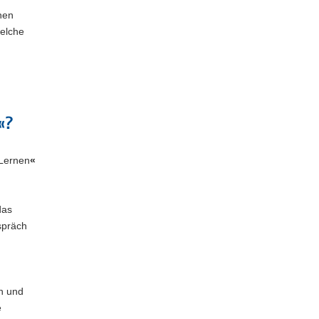
hen
welche
«?
 Lernen
«
das
spräch
en und
e