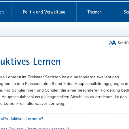
reifende
en
Politik und Verwaltung
Themen
Se
Schrif
uktives Lernen
t
ves Lernen
«
im Freistaat Sachsen ist ein besonderes zweijähriges
ngebot in den Klassenstufen 8 und 9 des Hauptschulbildungsganges d
. Für Schülerinnen und Schüler, die einer besonderen Förderung bed
Hauptschulabschluss gleichgestellten Abschluss zu erreichen, ist das
ve Lernen
«
ein alternativer Lernweg.
t »Produktives Lernen«?