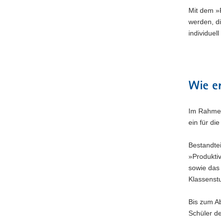
Mit dem »
werden, di
individuel
Wie er
Im Rahmen 
ein für d
Bestandtei
»Produkti
sowie das
Klassenstu
Bis zum Ab
Schüler 