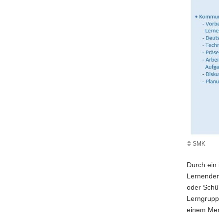
© SMK
Durch ein 
Lernenden 
oder Schü
Lerngruppe
einem Ment