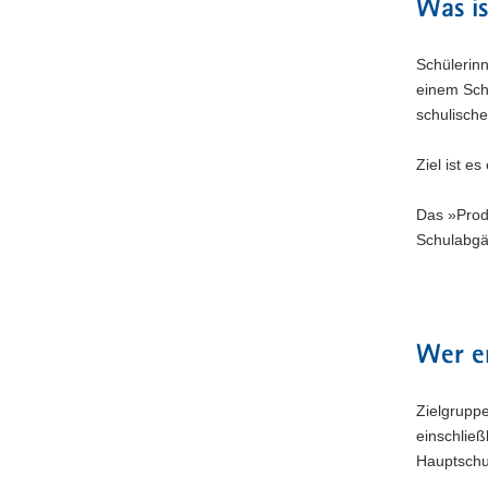
Was is
Schülerin
einem Schu
schulische
Ziel ist e
Das »Prod
Schulabgä
Wer en
Zielgruppe
einschlie
Hauptschul