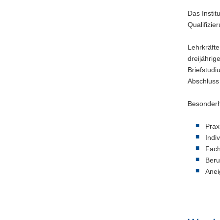
Das Instit
Qualifizie
Lehrkräfte
dreijährig
Briefstudi
Abschluss
Besonderh
Prax
Indi
Fach
Beru
Anei