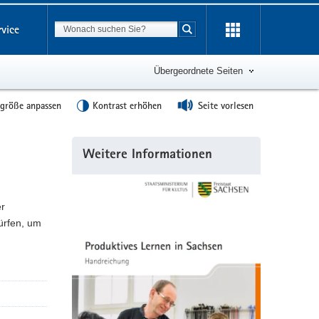
Suchbegriff
rvice
Suche starten
Übergeordnete Seiten
tgröße anpassen
Kontrast erhöhen
Seite vorlesen
Weitere
Weitere Informationen
Information
er
ürfen, um