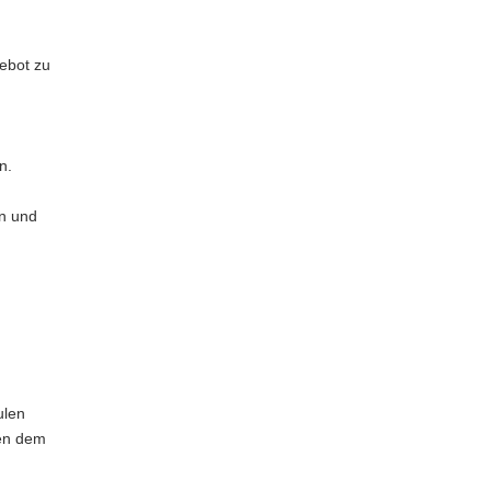
gebot zu
n.
en und
ulen
nen dem