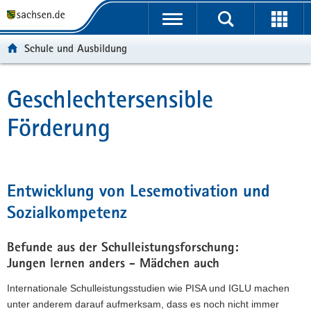
P
P
H
W
F
o
o
a
e
o
r
r
u
i
o
Schule und Ausbildung
t
t
p
t
t
a
a
t
e
e
l
l
i
r
r
Geschlechtersensible
Hauptinhalt
ü
n
n
e
-
Förderung
b
a
h
I
B
e
v
a
n
e
r
i
l
f
r
g
g
t
o
e
r
a
r
i
Entwicklung von Lesemotivation und
e
t
m
c
Sozialkompetenz
i
i
a
h
f
o
t
e
n
i
Befunde aus der Schulleistungsforschung:
n
o
Jungen lernen anders - Mädchen auch
d
n
Internationale Schulleistungsstudien wie PISA und IGLU machen
e
unter anderem darauf aufmerksam, dass es noch nicht immer
N