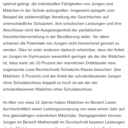
optimal gelingt, die individuellen Fähigkeiten von Jungen und
a
Mädchen in der Schule aufzugreifen. Insgesamt spiegeln zum
v
Beispiel die zahlenmäßige Verteilung der Geschlechter auf
i
unterschiedliche Schularten, ihre schulischen Leistungen und ihre
g
Abschlüsse nicht die Ausgewogenheit der paritätischen
a
Geschlechterverteilung in der Bevölkerung wider. Vor allem
t
scheinen die Potentiale von Jungen nicht hinreichend genutzt zu
i
werden. Dies ist unter anderem dadurch erkennbar, dass der Anteil
o
an Jungen im Gymnasium wesentlich geringer als der der Mädchen
n
ist, dass mehr als 10 Prozent der männlichen Drittklässler eine
sogenannte Lese-Rechtschreib-Schwäche-Klasse besuchen (bei
Mädchen: 5 Prozent) und der Anteil der schulentlassenen Jungen
ohne Schulabschluss doppelt so hoch ist wie der der
schulentlassenen Mädchen ohne Schulabschluss.
Im Alter von etwa 15 Jahren haben Mädchen im Bereich Lesen
durchschnittlich einen Leistungsvorsprung von etwa einem Jahr auf
ihre gleichaltrigen männlichen Mitschüler. Demgegenüber können
Jungen im Bereich Mathematik im Durchschnitt bessere Leistungen