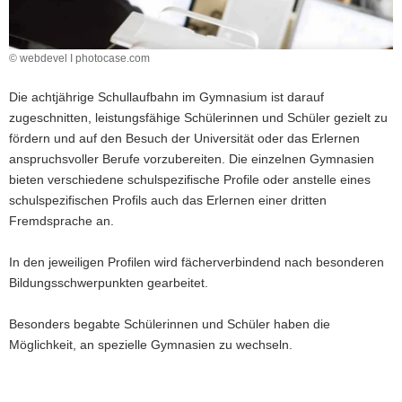
a
v
© webdevel I photocase.com
i
g
Die achtjährige Schullaufbahn im Gymnasium ist darauf
a
zugeschnitten, leistungsfähige Schülerinnen und Schüler gezielt zu
t
fördern und auf den Besuch der Universität oder das Erlernen
i
anspruchsvoller Berufe vorzubereiten. Die einzelnen Gymnasien
o
bieten verschiedene schulspezifische Profile oder anstelle eines
n
schulspezifischen Profils auch das Erlernen einer dritten
Fremdsprache an.
In den jeweiligen Profilen wird fächerverbindend nach besonderen
Bildungsschwerpunkten gearbeitet.
Besonders begabte Schülerinnen und Schüler haben die
Möglichkeit, an spezielle Gymnasien zu wechseln.