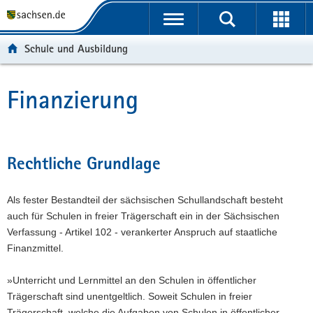
P
P
H
W
F
o
o
a
e
o
r
r
u
i
o
Schule und Ausbildung
t
t
p
t
t
a
a
t
e
e
l
l
i
r
r
Finanzierung
Hauptinhalt
ü
n
n
e
-
b
a
h
I
B
e
v
a
n
e
r
i
l
f
r
Rechtliche Grundlage
g
g
t
o
e
r
a
r
i
Als fester Bestandteil der sächsischen Schullandschaft besteht
e
t
m
c
auch für Schulen in freier Trägerschaft ein in der Sächsischen
i
i
a
h
Verfassung - Artikel 102 - verankerter Anspruch auf staatliche
f
o
t
Finanzmittel.
e
n
i
n
o
»Unterricht und Lernmittel an den Schulen in öffentlicher
d
n
Trägerschaft sind unentgeltlich. Soweit Schulen in freier
e
Trägerschaft, welche die Aufgaben von Schulen in öffentlicher
N