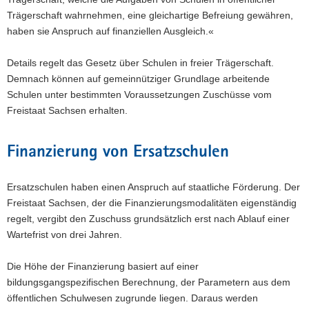
Trägerschaft wahrnehmen, eine gleichartige Befreiung gewähren,
a
haben sie Anspruch auf finanziellen Ausgleich.«
v
i
Details regelt das Gesetz über Schulen in freier Trägerschaft.
g
Demnach können auf gemeinnütziger Grundlage arbeitende
a
Schulen unter bestimmten Voraussetzungen Zuschüsse vom
t
Freistaat Sachsen erhalten.
i
o
n
Finanzierung von Ersatzschulen
Ersatzschulen haben einen Anspruch auf staatliche Förderung. Der
Freistaat Sachsen, der die Finanzierungsmodalitäten eigenständig
regelt, vergibt den Zuschuss grundsätzlich erst nach Ablauf einer
Wartefrist von drei Jahren.
Die Höhe der Finanzierung basiert auf einer
bildungsgangspezifischen Berechnung, der Parametern aus dem
öffentlichen Schulwesen zugrunde liegen. Daraus werden