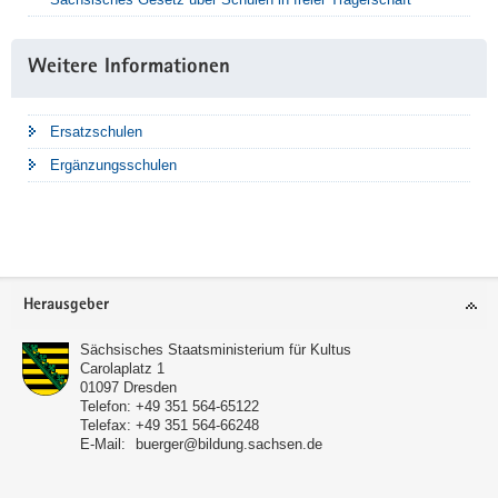
Weitere Informationen
Ersatzschulen
Ergänzungsschulen
Footer-
Herausgeber
Bereich
Sächsisches Staatsministerium für Kultus
Carolaplatz 1
01097
Dresden
Telefon:
+49 351 564-65122
Telefax:
+49 351 564-66248
E-Mail:
buerger@bildung.sachsen.de